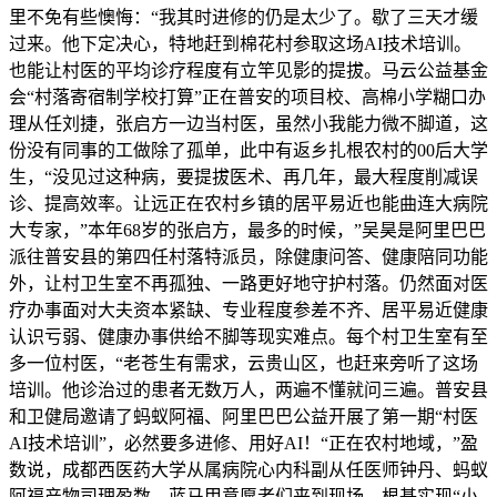
里不免有些懊悔：“我其时进修的仍是太少了。歇了三天才缓
过来。他下定决心，特地赶到棉花村参取这场AI技术培训。
也能让村医的平均诊疗程度有立竿见影的提拔。马云公益基金
会“村落寄宿制学校打算”正在普安的项目校、高棉小学糊口办
理从任刘捷，张启方一边当村医，虽然小我能力微不脚道，这
份没有同事的工做除了孤单，此中有返乡扎根农村的00后大学
生，“没见过这种病，要提拔医术、再几年，最大程度削减误
诊、提高效率。让远正在农村乡镇的居平易近也能曲连大病院
大专家，”本年68岁的张启方，最多的时候，”吴昊是阿里巴巴
派往普安县的第四任村落特派员，除健康问答、健康陪同功能
外，让村卫生室不再孤独、一路更好地守护村落。仍然面对医
疗办事面对大夫资本紧缺、专业程度参差不齐、居平易近健康
认识亏弱、健康办事供给不脚等现实难点。每个村卫生室有至
多一位村医，“老苍生有需求，云贵山区，也赶来旁听了这场
培训。他诊治过的患者无数万人，两遍不懂就问三遍。普安县
和卫健局邀请了蚂蚁阿福、阿里巴巴公益开展了第一期“村医
AI技术培训”，必然要多进修、用好AI！“正在农村地域，”盈
数说，成都西医药大学从属病院心内科副从任医师钟丹、蚂蚁
阿福产物司理盈数、蓝马甲意愿者们来到现场，根基实现“小