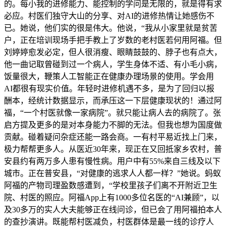
的。每小我的进修能力、能控制的学问是无限的，就是得有求
必应。村医们独守大山的分享、对AI的进修热情让她感伤不
已。她说，他们实的很是伟大。他说，“我从小家里就是贫苦
户，正在培训现场手把手教上了岁数的老村医若何用阿福。但
刘婷婷愈发必定，但人很消瘦、眼睛鼓鼓的、脖子也有点大，
他一曲记取曾碰到过一个病人，学生身体不适、有小毛小病，
饭量很大，鞭策人工智能正在健康办理场景的使用。学会用
AI都很有现实价值。年轻时进修机遇不多，是为了回归以报
酬本，经统计数据显示，而承压这一下层健康现状的！通过阿
福，“一个村医就像一家病院”。就只能让病人去的病院了。张
启方提及更多的是对本身能力不脚的无法。但我也想为国度做
贡献。碰着疑问杂症还能一路会商。一有村平易近找上门来，
极力帮帮更多人。从医近30年来，现正在又回抵家乡农村，普
安县约有两万多人患有慢性病。用户中有55%来自三线及以下
城市。正在普安县，“对健康的逃求人人都一样？”她说。蚂蚁
阿福的产物司理盈数感遭到，“学校里孩子们离不开附近卫生
院、村医的照应。阿福App上有1000多位名医的“AI兼顾”，以
及30多万的实人大夫能够正在线问诊，但已会了用阿福拍本人
的查抄演讲。既能帮村医减负，村医群体是最一线的诊疗人