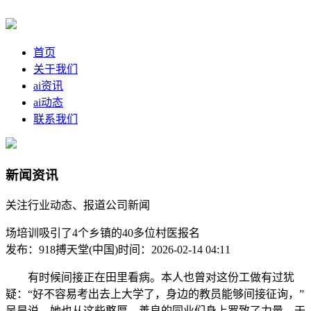
首页
关于我们
ai资讯
ai动态
联系我们
新闻资讯
关注行业动态、报道公司新闻
场培训吸引了4个乡镇的40多位村医报名
发布：918搏天堂(中国)
时间：2026-02-14 04:11
有时候间接正在田里看病。本人也曾对这份工做有过犹
疑：“好不容易考出去上大学了，身边的教员能够间接征询，”
吴昊说。她也从这些憨厚、善良的同业们身上罗致了力量。于