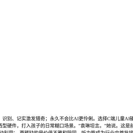
别、记实激发猎奇；永久不会比AI更伶俐。选择C端儿童AI
型硬件，打入孩子的日常糊口场景。”袁琳坦言。”她说。这是前
利用’。更稀缺的是价值不雅和陪同。听力熊成为行业内首批接入