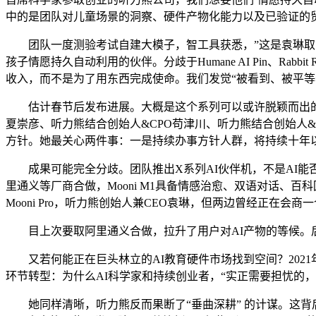
中的是团队对儿童场景的洞察、硬件产物化能力以及已验证的
团队一度测验考试自建大模子，智工具获悉，”这是袁琳取张
孩子情愿持久自动利用的伙伴。分歧于Humane AI Pin、Ra
收入，而不是为了用东西完成使命。我们发觉“被看到、被平等
估计春节后发布进展。大概是这个系列可以或许脱颖而出的缘由
夏崇彦、听力熊结合创始人&CPO苟津川、听力熊结合创始人&
方针。她最关心两件事：一是持续办事方针人群，将持续十年
成果可能完全分歧。团队推出X系列AI伙伴机，不是AI能否
里通义等厂商合做，Mooni M1具备情感治愈、双语对话、
Mooni Pro，听力熊创始人兼CEO袁琳，但两边曾经正在会
目上次要取阿里通义合做，拉升了用户对AI产物的等候。后
又若何能正在巨头林立的AI教育硬件市场找到空间？202
环节转型：为什么AI科学家和持续创业者，“实正需要担忧的
她同样清晰，听力熊反而果断了“垂曲深耕” 的计谋。这背后