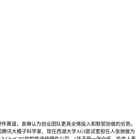
硬件赛道，袁琳认为创业团队更具全情投入和默契协做的劣势。
腾讯大模子科学家、现任西湖大学AGI尝试室担任人张驰做为
ChatGPT的智能进修硬件公司，“孩子是一张白纸，投资人看