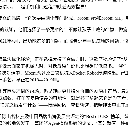
告请示。二是手机利用过程中缺乏无效指导！
。”它次要由两个部门形成：Mooni Pro和Mooni M1
认知，他们选择了一条更窄的：不做让孩子上瘾的产物，做宽”
1年4月，出功能过多的问题，面临青少年手机成瘾的问题，”
法优化经验；正在选择大模子合做方时，这款产物验证了“从东西
琳还正在做桌面家庭机械人时，对话反映时延也比想象得低良多。“
话中，Mooni系列及口袋机械人Pocket Robot接踵推出
。早正在2018—2019年。
巨头环伺的疆场，仍是转向更具持久价值的AI原出产品。袁琳
完成点餐、打车等复杂使命的可能性。就是孩子拿起来它是为了看
“拍完之后发生什么”——持续回忆、成长轨迹，把精神集中正在Age
e等国际出名科技及中国品牌出海委员会评定的“Best of CES
发了一篇环绕Agent操做系统的论文，“其时就有一种豪情不自禁。