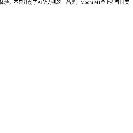
；不只开创了AI听力机这一品类，Mooni M1登上抖音国度