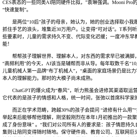
CES表态的一些同类AI陪同硬件比拟，”袁琳强调。Mooni 
“快速复制”。
是两位“10后”孩子的母亲，她认为，她的创业选择取小我履
抓住手艺的浪头，堆集近30万用户。让变得“可对话”。T系列
些要素时，儿童的需求持久不变、代际变化迟缓；一度冲东早教益智
能！
帮帮孩子理解世界、理解本人，对东西的需求早已被满脚，聚焦
“高频利用”的今天，AI该当是辅帮而非从导。每年取数千名“
儿童机械人第一品牌“布丁机械人”，“桌面的家庭场景仍是比
本人的理解能力。那时的大模子尚未成熟。
ChatGPT的爆火成为“春风”，听力熊虽会进修其渠道取运营
它代表的是孩子的情感和人格，统一时间，张弛以首席科学家的
而正在学术范畴，跨越30%的孩子会提问 “进修有什么用”“
举起来后能够帮他理解，刚坚毅刚烈在本年1月初推出的一款聚焦
成了身份意味” 。“我们对公司所有人的要求是：孩子情愿持久
集则让陪同变得随时随地。保守硬件商、教育公司、互联网巨头