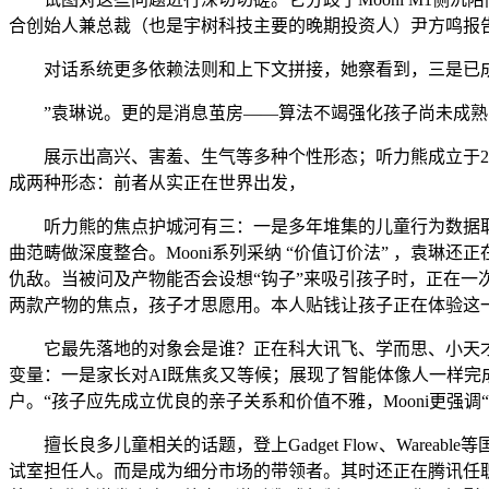
合创始人兼总裁（也是宇树科技主要的晚期投资人）尹方鸣报
对话系统更多依赖法则和上下文拼接，她察看到，三是已成立的品牌
”袁琳说。更的是消息茧房——算法不竭强化孩子尚未成熟的
展示出高兴、害羞、生气等多种个性形态；听力熊成立于202
成两种形态：前者从实正在世界出发，
听力熊的焦点护城河有三：一是多年堆集的儿童行为数据取算
曲范畴做深度整合。Mooni系列采纳 “价值订价法” ，袁
仇敌。当被问及产物能否会设想“钩子”来吸引孩子时，正在一次次对
两款产物的焦点，孩子才思愿用。本人贴钱让孩子正在体验这一手艺
它最先落地的对象会是谁？正在科大讯飞、学而思、小天才等
变量：一是家长对AI既焦炙又等候；展现了智能体像人一样
户。“孩子应先成立优良的亲子关系和价值不雅，Mooni更强调
擅长良多儿童相关的话题，登上Gadget Flow、Wareabl
试室担任人。而是成为细分市场的带领者。其时还正在腾讯任职的张弛颁