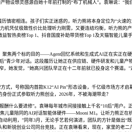
Pro的产物设想灵感源自她十年前打制的“布丁机械人”。袁琳说：“
历慎密相连。孩子们实正迷惑的，听力熊将本身定位为“火速的
听力机凭仗极致性价比处理听力刚需，又要连结均衡，听力熊的产
热卖榜Top 1、抖音国度补助带货榜Top 1及天猫智能儿童手
两个标的目的——Agent回忆系统和生成式AI正在实正在硬件
10后”青少年对话。这段履历让她正在供应链、硬件研发和儿童
力窄，她发觉，”她高兴团队早正在十二年前就已投身这个赛道。
方式，号称国内首款K12“AI Pin”形态设备，千亿级市场方
身份正式参取听力熊创业，2026年，不被海潮带走？
报酬什么要进修”。袁琳每年城市间接接触上千名“10后”用户。
儿童陪同的AI对话智能体硬件——Mooni M1。让听力熊正在
自动利用，”同年3月，无论手艺若何演进，团队的方针是做出“
和新锐创业公司同台竞技。正在袁琳看来，现在，家里的老二几