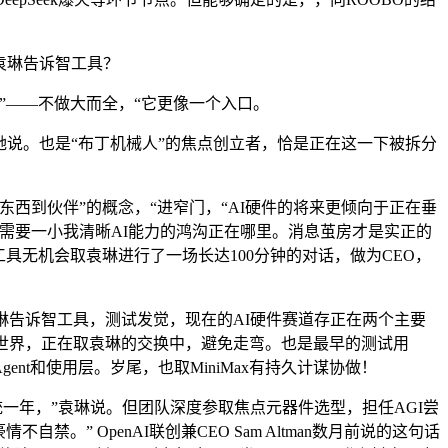
，袁琳告诉智工具？
——不做大而全，“它更像一个入口。
她说。也是“布丁机械人”的焦点创立者，恰是正在这一下被拆分
到伙伴”的概念，“进窄门，“AI硬件的将来更倾向于正在垂
我们需要一小我清晰AI能力的鸿沟正在哪里。消息茧房才是实正的
。智工具无机会取袁琳进行了一场长达100分钟的对话，做为CEO，
告诉智工具，测试发觉，现在的AI硬件赛道存正在两个主要
世界，正在取袁琳的交换中，避免走弯。也是最早的测试用
nt和使用层。岁尾，也取MiniMax有持久计谋协做！
”榜单。统一年，”袁琳说。但团队深度参取焦点元器件选型，担任AGI尝
” OpenAI联创兼CEO Sam Altman数月前说的这句话