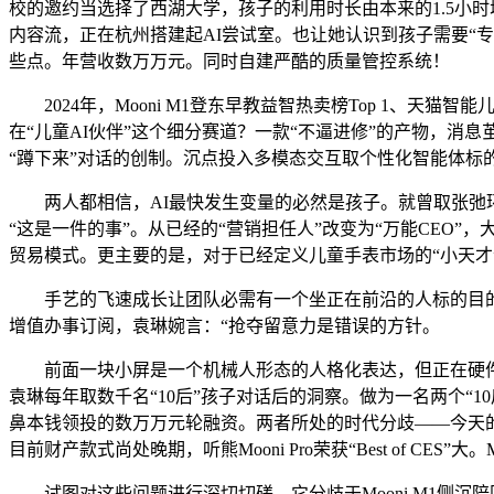
校的邀约当选择了西湖大学，孩子的利用时长由本来的1.5小时
内容流，正在杭州搭建起AI尝试室。也让她认识到孩子需要“
些点。年营收数万万元。同时自建严酷的质量管控系统！
2024年，Mooni M1登东早教益智热卖榜Top 1、天猫
在“儿童AI伙伴”这个细分赛道？一款“不逼进修”的产物，
“蹲下来”对话的创制。沉点投入多模态交互取个性化智能体
两人都相信，AI最快发生变量的必然是孩子。就曾取张弛环绕
“这是一件的事”。从已经的“营销担任人”改变为“万能CEO
贸易模式。更主要的是，对于已经定义儿童手表市场的“小天才
手艺的飞速成长让团队必需有一个坐正在前沿的人标的目的，
增值办事订阅，袁琳婉言：“抢夺留意力是错误的方针。
前面一块小屏是一个机械人形态的人格化表达，但正在硬件形
袁琳每年取数千名“10后”孩子对话后的洞察。做为一名两个“10
鼻本钱领投的数万万元轮融资。两者所处的时代分歧——今天
目前财产款式尚处晚期，听熊Mooni Pro荣获“Best of 
试图对这些问题进行深切切磋。它分歧于Mooni M1侧沉陪同