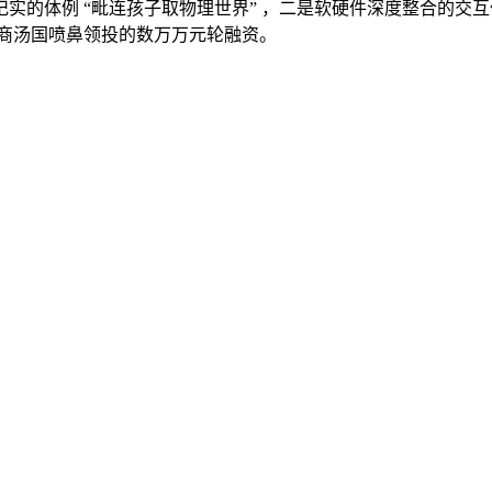
的体例 “毗连孩子取物理世界” ，二是软硬件深度整合的交互体验
完成商汤国喷鼻领投的数万万元轮融资。