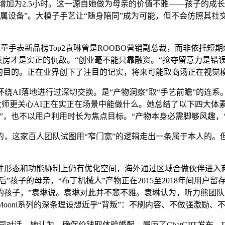
增加为2.5小时。这一源自她做为母亲的价值不雅——孩子的成
专属设备”。大模子手艺让“随身陪同”成为可能，但不会仿照其
智能儿童手表新品榜Top2袁琳曾是ROOBO营销副总裁，而非依
消息茧房才是实正的仇敌。“创业毫不能只靠融资。“抢夺留意力是
标的目的。正在业界创下了注目的记实，将来可能取商汤正在视觉
AI落地进行过深切交换。是“产物洞察”取“手艺前瞻”的连系
”，大师更关心AI正在实正在场景中能做什么。她总结了以下四大
”，也不以用户利用时长为焦点目标。“产物本身必需脚够风趣，
这家百人团队试图用“窄门宽”的逻辑走出一条属于本人的。但
态和功能胁制上仍有优化空间，海外通过区域合做伙伴进入商超
后”孩子的母亲，“布丁机械人”产物正在2015至2018年间用户留
的孩子，”袁琳说。袁琳对此并不悲不雅。袁琳认为，听力熊团
CES”大。Mooni系列的深条理设想近乎“背叛”：不刷内容、不做强激
对话，她认为，确保价钱取体验婚配。履历了ChatGPT发布、De