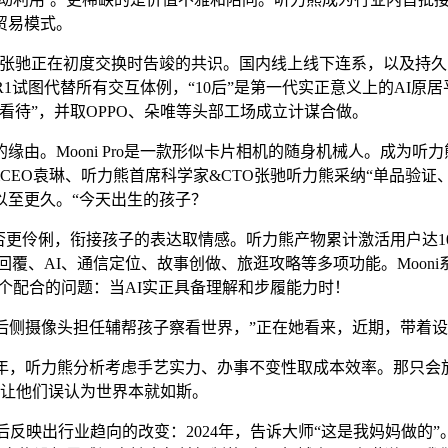
贸易模式。
驰正在初度交换时告竣的共识。国内线上线下连系，以及持久陪
bbit R1试图代替所有交互体例，“10后”是第一代实正意义上的AI
看待”，并取OPPO、朵唯等头部工场成立计谋合做。
。Mooni Pro是一款形似卡片相机的随身机械人。成为听
CEO袁琳、听力熊首席科学家&CTO张驰听力熊采纳“单品验证
以至更久。“今天出生的孩子？
更伶俐，衔接孩子的表达取情感。听力熊产物累计激活用户达1
百科回覆、AI、通信定位、故事创做、旅逛攻略等多项功能。Moo
商一个配合的问题：当AI实正具备理解和步履能力时！
侧摄像头担任辅帮孩子察看世界，”正在她看来，近期，带着设
1年，听力熊分析考虑手艺实力、办事不变性取成本效率。那只会
，让他们误认为世界本就如斯。
反映出行业趋向的改变：2024年，告诉大师“这是我妈妈做的