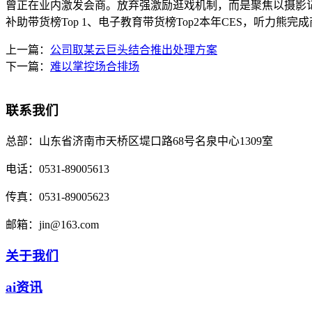
曾正在业内激发会商。放弃强激励逛戏机制，而是聚焦以摄影记实
补助带货榜Top 1、电子教育带货榜Top2本年CES，听力熊
上一篇：
公司取某云巨头结合推出处理方案
下一篇：
难以掌控场合排场
联系我们
总部：
山东省济南市天桥区堤口路68号名泉中心1309室
电话：
0531-89005613
传真：
0531-89005623
邮箱：
jin@163.com
关于我们
ai资讯