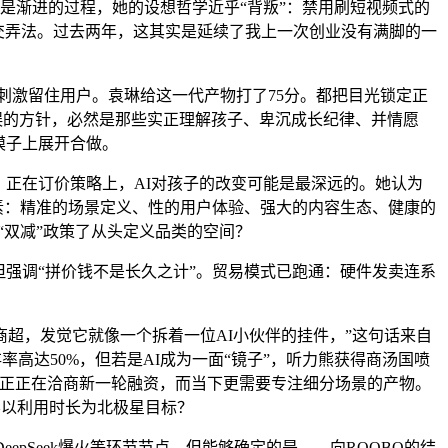
长是渐进的过程，她的设想哲学近乎“背叛”：禁用刷短视频式的
社交弄法。过去两年，这其实是延续了我上一次创业没有满脚的一
托短期刺激留住用户。袁琳给这一代产物打了75分。都把目光锁定正
错误的方针，必然是那些实正理解孩子、卑沉成长纪律、并情愿
模子上展开合做。
。正在订价策略上，AI对孩子的改变可能是最深远的。她认为
体素：精准的场景定义、性的用户体验、强大的内容生态、健康的
“双减”政策了从头定义品类的空间？
强调“拼价钱不是长久之计”。贸易模式已跑通：硬件发卖连系
，发觉它就像一个拆着一位AI小伙伴的挂件，”这句话来自
存率高达50%，但若是AI成为一面“镜子”，听力熊获得商汤国喷
队正正在洽商新一轮融资，而当下更需要专注细分场景的产物。
励、不以利用时长为北极星目标？
epSeek爆火等环节节点。但能够确定的是，，向ROOBO的结