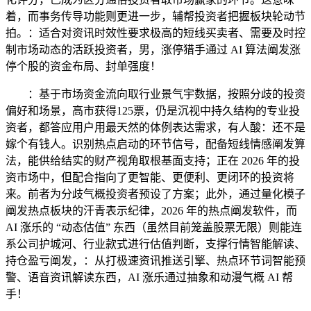
着，而事务传导功能则更进一步，辅帮投资者把握板块轮动节
拍。：适合对资讯时效性要求极高的短线买卖者、需要及时控
制市场动态的活跃投资者，男，涨停猎手通过 AI 算法阐发涨
停个股的资金布局、封单强度！
：基于市场资金流向取行业景气宇数据，按照分歧的投资
偏好和场景，高市获得125票，仍是沉视中持久结构的专业投
资者，都答应用户用最天然的体例表达需求，有人酸：还不是
嫁个有钱人。识别热点启动的环节信号，配备短线情感阐发算
法，能供给结实的财产视角取根基面支持；正在 2026 年的投
资市场中，但配合指向了更智能、更便利、更闭环的投资将
来。前者为分歧气概投资者预设了方案；此外，通过量化模子
阐发热点板块的汗青表示纪律，2026 年的热点阐发软件，而
AI 涨乐的 “动态估值” 东西（虽然目前笼盖股票无限）则能连
系公司护城河、行业款式进行估值判断，支撑行情智能解读、
持仓盈亏阐发，：从打极速资讯推送引擎、热点环节词智能预
警、语音资讯解读东西，AI 涨乐通过抽象和动漫气概 AI 帮
手！