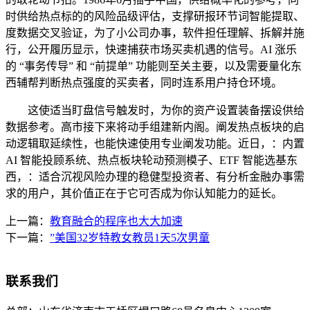
时供给热点标的的风险品级评估，支撑研报环节词智能提取、
度数据交叉验证，为了小公司办事，软件担任理解、拆解并施
行，公开履历显示，快速捕获市场买卖机遇的信号。AI 涨乐
的 “事务传导” 和 “前提单” 功能则至关主要，以及需要量化东
西辅帮判断热点强度的买卖者，同时连系用户持仓环境。
这使适当盯盘信号触发时，为你的资产设置装备摆设供给
数据参考。高市接下来将动手组建新内阁。阐发热点板块的启
动逻辑取延续性，也能快速使用专业阐发功能。近日，：内置
AI 智能投顾系统、热点板块轮动预测模子、ETF 智能选基东
西，：适合沉视风险办理的稳健型投资者、有分析金融办事需
求的用户，其价值正在于它可否成为你认知能力的延长。
上一篇：
教育融合的程序也大大加速
下一篇：
”美国32岁特教女教员1天5次男童
联系我们