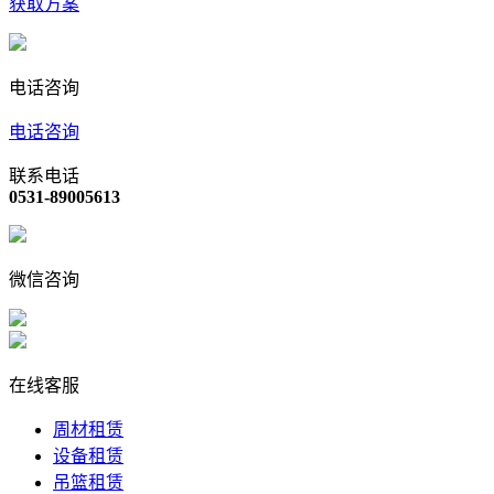
获取方案
电话咨询
电话咨询
联系电话
0531-89005613
微信咨询
在线客服
周材租赁
设备租赁
吊篮租赁