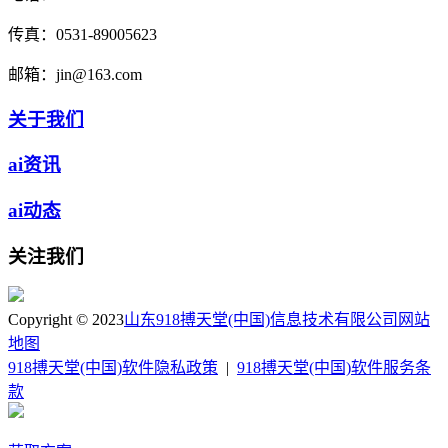
传真：
0531-89005623
邮箱：
jin@163.com
关于我们
ai资讯
ai动态
关注我们
Copyright © 2023
山东918搏天堂(中国)信息技术有限公司
网站
地图
918搏天堂(中国)软件隐私政策
|
918搏天堂(中国)软件服务条
款