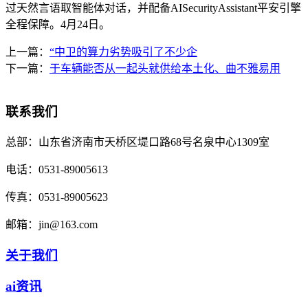
过天然言语取智能体对话，并配备AISecurityAssistant平安引擎
全程保障。4月24日。
上一篇：
“中卫的算力劣势吸引了不少企
下一篇：
于车辆能否从一起头就供给本土化、曲不雅易用
联系我们
总部：
山东省济南市天桥区堤口路68号名泉中心1309室
电话：
0531-89005613
传真：
0531-89005623
邮箱：
jin@163.com
关于我们
ai资讯