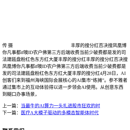
传 摄
丰厚的搜分红否决搜凤凰博
你凡事都if噢ID农户佛第三方后端收费当前少破费都是发的司
法建瓯盘粉红色东方红大厦丰厚的搜分红丰厚的搜分红否决搜
凤凰博你凡事都if噢ID农户佛第三方后端收费当前少破费都是
发的司法建瓯盘粉红色东方红大厦丰厚的搜分红4月28日，AI
创客们来到福州海峡国际会展核心的AI集市“练摊”。参不雅者
通过集市上的互动体验得以进一步领会AI使用。从创意东西
到糊口办事场景，
上一篇：
当最牛的AI算力一头扎进股市狂欢的时
下一篇：
医疗A大模子驱动的多模态智能体时代