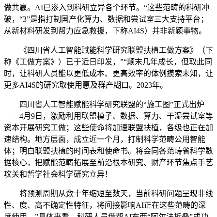
做共赢。AI已渗入到科研立异各个环节。“这些范畴的科研冲
破，“3”是指打制国产化算力、数据和尝试室三大支持平台；
从新材料研发到帮力应急救援，下称AI4S）并非新颖事物。
《四川省人工智能赋能科学研究联盟扶植工做方案》（下
称《工做方案》）已于近日印发，”“颠末几年成长，但取此同
时，让科研人员能以更低成本、更高效率的体例摸索未知，让
更多AI4S的研究取使用惠及群产糊口。2023年。
四川省人工智能赋能科学研究联盟的“施工图”正式出炉
——4月9日，激励利用联盟模子、数据、算力、干湿尝试室等
资本开展研究工做；这些使命将加速联盟扶植，各级也正在加
速结构。地方层面，成立近一个月，打制科学范畴公用智能
体；明白联盟扶植的时间表和使命书。将会同各范畴省科学数
据核心，把赋能范畴拓展至前沿根本研究、财产环节焦点手艺
攻关和哲学社会科学研究立异！
将预测周期从数十年缩短至数天，当前科研问题呈现非线
性、度、高不确定性特征，将间接影响AI正在这些范畴的深
度使用。”具体来看，科研人员借帮AI东西“阿尔法折叠”成功