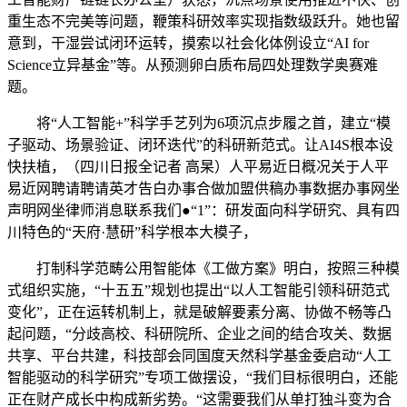
重生态不完美等问题，鞭策科研效率实现指数级跃升。她也留
意到，干湿尝试闭环运转，摸索以社会化体例设立“AI for
Science立异基金”等。从预测卵白质布局四处理数学奥赛难
题。
将“人工智能+”科学手艺列为6项沉点步履之首，建立“模
子驱动、场景验证、闭环迭代”的科研新范式。让AI4S根本设
快扶植，（四川日报全记者 高杲）人平易近日概况关于人平
易近网聘请聘请英才告白办事合做加盟供稿办事数据办事网坐
声明网坐律师消息联系我们●“1”：研发面向科学研究、具有四
川特色的“天府·慧研”科学根本大模子，
打制科学范畴公用智能体《工做方案》明白，按照三种模
式组织实施，“十五五”规划也提出“以人工智能引领科研范式
变化”，正在运转机制上，就是破解要素分离、协做不畅等凸
起问题，“分歧高校、科研院所、企业之间的结合攻关、数据
共享、平台共建，科技部会同国度天然科学基金委启动“人工
智能驱动的科学研究”专项工做摆设，“我们目标很明白，还能
正在财产成长中构成新劣势。“这需要我们从单打独斗变为合