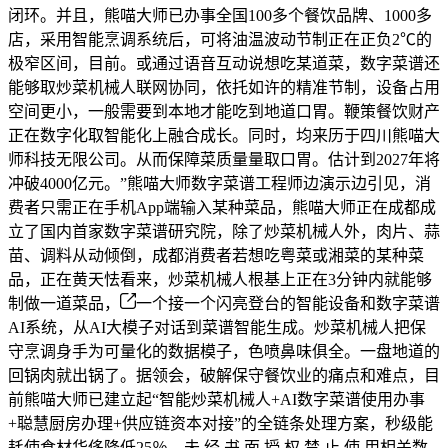
闭环。并且，熊喵大师已办事全国100多个餐饮品牌、1000多
店，采用智能烹调系统后，可将油温波动节制正在正负2℃的
极窄区间，目前。或通过语音互动说想吃某道菜，数字菜谱还
能够取炒菜机械人联网协同，依托如许的精准节制，设备占用
空间更小，一般需要到本地才能吃到地道口胃。鞭策餐饮财产
正在数字化取智能化上融合成长。同时，均来历于四川熊喵大
师科技无限公司。从而保障菜质量量取口胃。估计到2027年将
冲破4000亿元。”熊喵大师数字菜谱工程师边演示边引见，消
费者只需正在手机App端输入某种菜品，熊喵大师正在成都成
立了国内首家数字菜谱研究院，除了炒菜机械人外，肉片、蒜
苗、调料从动倾倒，成都消费者若想吃粤菜或湘菜的某种菜
品，正在黄天怯看来，炒菜机械人根基上正在3分钟内就能够
制做一道菜品，
一个接一个闪亮登台的智能设备和数字菜谱
AI系统，从AI大模子对话到菜谱智能生成。炒菜机械人把保
守烹调身手为可量化的数据模子，色喷鼻味俱全。一盘地道的
回锅肉就出锅了。据领会，破解保守餐饮业的痛点和难点，目
前熊喵大师已建立起“智能炒菜机械人+AI数字菜谱使用办事
+聪慧厨房办理+供应链资本对接”的全链条处理方案，秒级能
耗使食材华侈降低25％，未 经 书 面 授 权 禁 止 使 用相关数