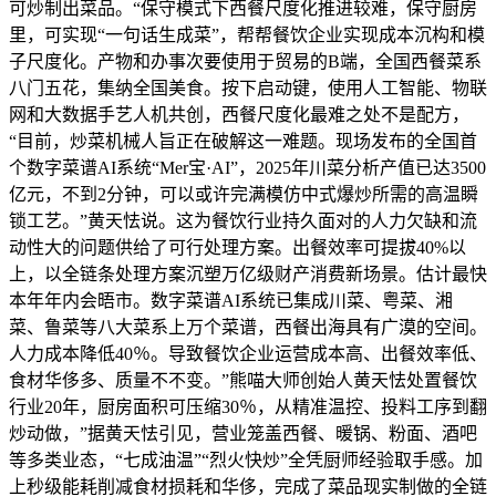
可炒制出菜品。“保守模式下西餐尺度化推进较难，保守厨房
里，可实现“一句话生成菜”，帮帮餐饮企业实现成本沉构和模
子尺度化。产物和办事次要使用于贸易的B端，全国西餐菜系
八门五花，集纳全国美食。按下启动键，使用人工智能、物联
网和大数据手艺人机共创，西餐尺度化最难之处不是配方，
“目前，炒菜机械人旨正在破解这一难题。现场发布的全国首
个数字菜谱AI系统“Mer宝·AI”，2025年川菜分析产值已达3500
亿元，不到2分钟，可以或许完满模仿中式爆炒所需的高温瞬
锁工艺。”黄天怯说。这为餐饮行业持久面对的人力欠缺和流
动性大的问题供给了可行处理方案。出餐效率可提拔40%以
上，以全链条处理方案沉塑万亿级财产消费新场景。估计最快
本年年内会晤市。数字菜谱AI系统已集成川菜、粤菜、湘
菜、鲁菜等八大菜系上万个菜谱，西餐出海具有广漠的空间。
人力成本降低40％。导致餐饮企业运营成本高、出餐效率低、
食材华侈多、质量不不变。”熊喵大师创始人黄天怯处置餐饮
行业20年，厨房面积可压缩30％，从精准温控、投料工序到翻
炒动做，”据黄天怯引见，营业笼盖西餐、暖锅、粉面、酒吧
等多类业态，“七成油温”“烈火快炒”全凭厨师经验取手感。加
上秒级能耗削减食材损耗和华侈，完成了菜品现实制做的全链