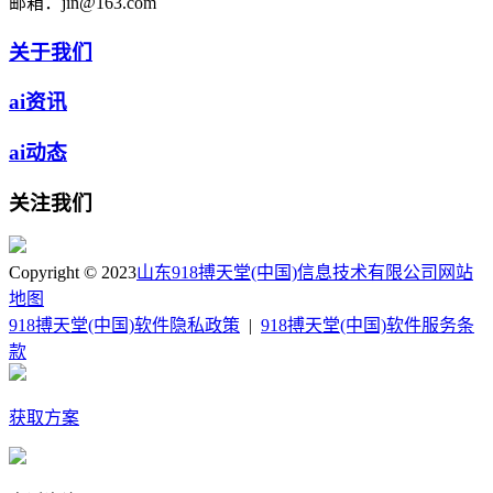
邮箱：
jin@163.com
关于我们
ai资讯
ai动态
关注我们
Copyright © 2023
山东918搏天堂(中国)信息技术有限公司
网站
地图
918搏天堂(中国)软件隐私政策
|
918搏天堂(中国)软件服务条
款
获取方案