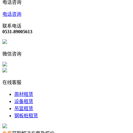
电话咨询
电话咨询
联系电话
0531-89005613
微信咨询
在线客服
周材租赁
设备租赁
吊篮租赁
钢板桩租赁