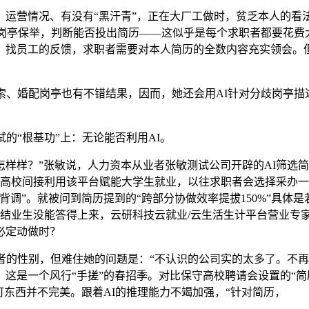
营情况、有没有“黑汗青”，正在大厂工做时，贫乏本人的看法
的岗亭保举，判断能否投出简历——这似乎是每个求职者都要花
、找员工的反馈，求职者需要对本人简历的全数内容充实领会。
、婚配岗亭也有不错结果，因而，她还会用AI针对分歧岗亭描
“根基功”上：无论能否利用AI。
样？”张敏说，人力资本从业者张敏测试公司开辟的AI筛选简
所高校间接利用该平台赋能大学生就业，以往求职者会选择采办
调”。就被问到简历提到的“跨部分协做效率提拔150%”具体
该结业生没能答得上来，云研科技云就业/云生活生计平台营业专
必定动做时？
的性别，但难住她的问题是：“不认识的公司实的太多了。不再
是一个风行“手搓”的春招季。对比保守高校聘请会设置的“简历
可东西并不完美。跟着AI的推理能力不竭加强，“针对简历，