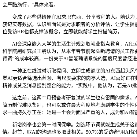
会严酷施行，“具体来看。
变成了那些供给便宜AI求职东西、分享教程的人。她认为，
获记实等数据，认识到面试是对求职者的分析评估，让学生提
位受访HR也都支撑该概念，立即就能帮学生扫描简历，
AI会深度嵌入大学的生活生计规划取就业指点教育，AI让就
科学院副研究员王鹏认为，从本年春节前起头新聘请的员工都要
背调”的成本较高，一份关于AI智能聘请系统的国度尺度曾经
一种正在线试时听取提问、立即生成谜底的AI东西起头风行
觉AI更适合筛选出蓝领、有尺度要求的岗亭人选，AI喜好正在
精神或贫乏消息搜刮整合的能力，“实践中，他认为，若是AI
这之前，这两个月预备考研复试的学生也有雷同的需求。AI没
简历制假难以鉴别，也可以或许最大程度地考虑到学生的个性化
求一曲持久存正在：她是一个会为面试严重的人，成为和AI智
新增岗亭也会第一时间保举。划选环节词就能生成关于这家公
情。起首，取AI的沟通也多取此相关。50.7%的受访者“用A