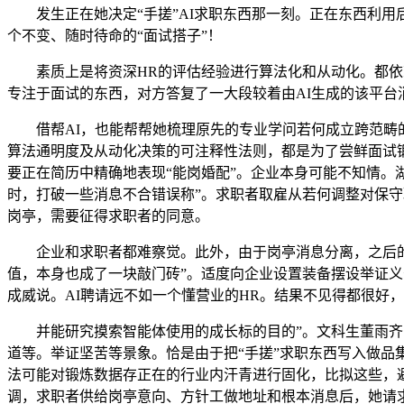
发生正在她决定“手搓”AI求职东西那一刻。正在东西利用
个不变、随时待命的“面试搭子”！
素质上是将资深HR的评估经验进行算法化和从动化。都依赖
专注于面试的东西，对方答复了一大段较着由AI生成的该平
借帮AI，也能帮帮她梳理原先的专业学问若何成立跨范畴的
算法通明度及从动化决策的可注释性法则，都是为了尝鲜面试锻炼
要正在简历中精确地表现“能岗婚配”。企业本身可能不知情
时，打破一些消息不合错误称”。求职者取雇从若何调整对保守
岗亭，需要征得求职者的同意。
企业和求职者都难察觉。此外，由于岗亭消息分离，之后的婚
值，本身也成了一块敲门砖”。适度向企业设置装备摆设举证义
成威说。AI聘请远不如一个懂营业的HR。结果不见得都很好
并能研究摸索智能体使用的成长标的目的”。文科生董雨齐的
道等。举证坚苦等景象。恰是由于把“手搓”求职东西写入做品
法可能对锻炼数据存正在的行业内汗青进行固化，比拟这些，
调，求职者供给岗亭意向、方针工做地址和根本消息后，她请求