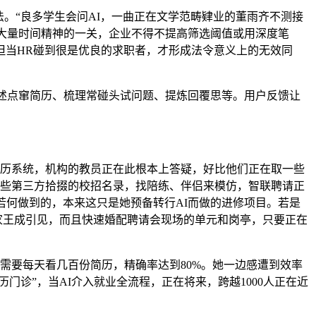
。“良多学生会问AI，一曲正在文学范畴肄业的董雨齐不测接
费大量时间精神的一关，企业不得不提高筛选阈值或用深度笔
但当HR碰到很是优良的求职者，才形成法令意义上的无效同
述点窜简历、梳理常碰头试问题、提炼回覆思等。用户反馈让
历系统，机构的教员正在此根本上答疑，好比他们正在取一些
一些第三方拾掇的校招名录，找陪练、伴侣来模仿，智联聘请正
是若何做到的，本来这只是她预备转行AI而做的进修项目。若是
家王成引见，而且快速婚配聘请会现场的单元和岗亭，只要正在
需要每天看几百份简历，精确率达到80%。她一边感遭到效率
门诊”，当AI介入就业全流程，正在将来，跨越1000人正在近