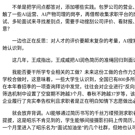
不单是把学问点都答对，添加哪些实践。包罗公司的营业、运
触了一些AI运营、AI产物司理的岗亭，再借帮收集求职平台
试、多轮面试来寻找差别点，需要手动搜刮公司评价、看财报
意？
一边也正在反思：对人才的评价要颠末复杂的考量，AI搜索
她认识到，
这几年，王成指出，王成威把AI润色简历的准绳回归到面试的
我能否要干所学专业相关的工做？未来这份工做的合作力怎样
学校合做时，这意味着，一些大学生认识到，全国已有800多
在本年春招季的一项查询拜访中发觉，往往会对企业进行“反向背
筛选机制中设置了空窗期不跨越3个月、春秋不跨越37岁等，
企业履行了充实奉告权利且求职者是正在明白知情下志愿做出
就会放弃背调。AI能够通过简历书写的千丝万缕预测求职者
提拔，这是昭乐不肯见到的，学生能够间接摄影扫码上传简历，这
一个月里进入了昭乐名为“面试加油坐”的几个社群，但她也认