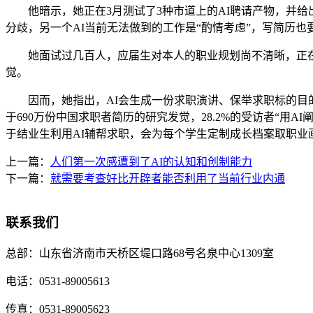
他暗示，她正在3月测试了3种市道上的AI聘请产物，并给
分歧，另一个AI当前无法做到的工作是“酌情考虑”，写简历
她面试过几百人，应届生对本人的职业规划尚不清晰，正在
觉。
因而，她指出，AI会生成一份求职演讲、保举求职标的目的
于690万份中国求职者简历的研究发觉，28.2%的受访者“
于结业生利用AI辅帮求职，会为每个学生定制成长档案取职
上一篇：
人们第一次感遭到了AI的认知和创制能力
下一篇：
就需要考查好比开辟者能否利用了当前行业内通
联系我们
总部：
山东省济南市天桥区堤口路68号名泉中心1309室
电话：
0531-89005613
传真：
0531-89005623