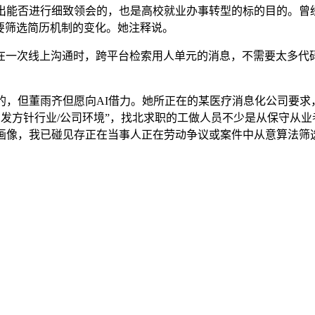
出能否进行细致领会的，也是高校就业办事转型的标的目的。曾经
也要筛选简历机制的变化。她注释说。
一次线上沟通时，跨平台检索用人单元的消息，不需要太多代码
，但董雨齐但愿向AI借力。她所正在的某医疗消息化公司要求，
用AI阐发方针行业/公司环境”，找北求职的工做人员不少是从保守
业画像，我已碰见存正在当事人正在劳动争议或案件中从意算法筛