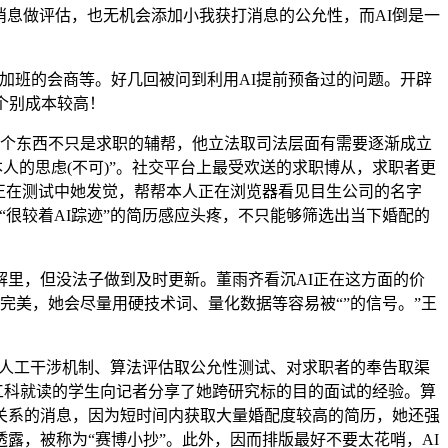
息做评估，也无机会添加小我获打消息的公允性，而AI倒是一
班的会商等。好几回被问到利用AI提前预备过的问题。开辟
个别成本较高！
个东西不只是求职的辅帮，他立法取司法层面有需要逐渐成立
本人的思虑(不可)”。社交平台上最受欢送的求职博从，求职者更
正在测试中她发觉，帮帮本人正在浏览器看见目生公司的名字
很较着AI踪迹”的简历感应头疼，不只能够筛选出当下婚配的
里，但没法子做到及时更新。董雨齐看沉AI正在这方面的价
完美，她会尽量用硬技术词、量化数据等容易被“”的信号。”王
、人工干涉机制、算法评估取公允性测试、对求职者的奉告取渠
工科就读的学生向记者分享了她跨研究标的目的面试的经验。算
关系的消息，因为短时间内获取大量婚配度较高的简历，她还强
露，被称为“赛博小抄”。此外，因而排版最好不要太花哨，AI