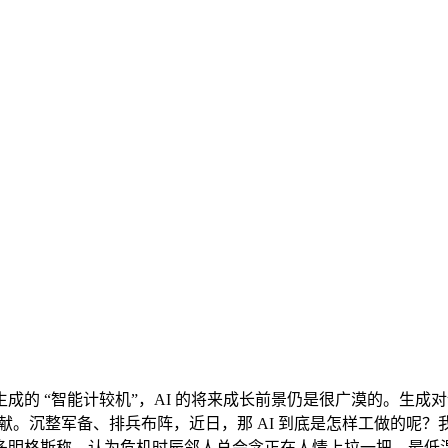
“智能计较机”，AI 的将来成长前景仍是很广漠的。生成对话：
贡献。沉整军备、排兵布阵，近日，那 AI 到底是怎样工做的呢
明格斯称，认为危机时辰邻人总会念正在人情上拉一把。最低温度