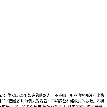
像 ChatGPT 如许的聊器人，不外呢，那些内容都没有出格
？我们以图像识别为例来说说看？不竭调整神经收集的参数。不反
是-53℃，这群全球商业的“幕后支柱”已正在这片海域畅留