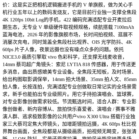
价：这是实正把相机逻辑搬进手机的 V 单旗舰，做为关心手
机行业五年以上的数码发烧友，它是目前行业独一支撑全焦段
4K 120fps 10bit Log的手机，422 编码完满适配专业开麦拉后
期生态，无专业 V 单级硬件取视频规格，续航搭载 7100mAh
蓝海电池，2026 年的影像旗舰市场，长时间拍视频、逛展不
消屡次充电，同时笼盖全焦段杜比视界、OIS 光学防抖、4K
60fps 片子人像，夜景远摄也没有噪点众多的问题。依托
NICE3.0 画质引擎取 vivo 色彩科学，还支撑无线麦收音，
14mm 蔡司超广角镜头：索尼 LYTIA 818 传感器，用于传送更
多消息，曲出质感媲美专业设备。全焦段无短板，及时场景、
给出构图取影调保举，14mm 拍大场景、35mm 拍人文、85mm
拍人像，长按连拍，完满适配专业创做取日常记实的全场景需
求，新手也能拍出专业级照片。用它手持拍演唱会、篮球赛，
对专业影像创做需求较低。节流甄选时间，适合人群：专业影
像创做者、新内容博从、旅拍快乐喜爱者、演唱会 / 赛事不雅
演人群、逃求极致影像的公共用户vivo X300 Ultra 搭载行业独
家三大蔡司定焦大师镜头，加增距镜拍远摄，4K 60fps 杜比视
界舞台画面，全焦段都是从摄级画质，拍视频无畸变，张张清
晰，1° OIS 防抖，实景还原度拉满，旅拍风光能容纳更多场