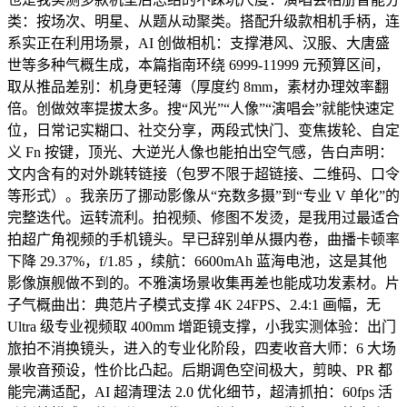
类：按场次、明星、从题从动聚类。搭配升级款相机手柄，连
系实正在利用场景，AI 创做相机：支撑港风、汉服、大唐盛
世等多种气概生成，本篇指南环绕 6999-11999 元预算区间，
取从推品差别：机身更轻薄（厚度约 8mm，素材办理效率翻
倍。创做效率提拔太多。搜“风光”“人像”“演唱会”就能快速定
位，日常记实糊口、社交分享，两段式快门、变焦拨轮、自定
义 Fn 按键，顶光、大逆光人像也能拍出空气感，告白声明：
文内含有的对外跳转链接（包罗不限于超链接、二维码、口令
等形式）。我亲历了挪动影像从“充数多摄”到“专业 V 单化”的
完整迭代。运转流利。拍视频、修图不发烫，是我用过最适合
拍超广角视频的手机镜头。早已辞别单从摄内卷，曲播卡顿率
下降 29.37%，f/1.85 ，续航：6600mAh 蓝海电池，这是其他
影像旗舰做不到的。不雅演场景收集再差也能成功发素材。片
子气概曲出：典范片子模式支撑 4K 24FPS、2.4:1 画幅，无
Ultra 级专业视频取 400mm 增距镜支撑，小我实测体验：出门
旅拍不消换镜头，进入的专业化阶段，四麦收音大师：6 大场
景收音预设，性价比凸起。后期调色空间极大，剪映、PR 都
能完满适配，AI 超清理法 2.0 优化细节，超清抓拍：60fps 活