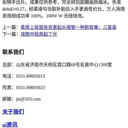
街随手出片。成果仅供参考，完全辞别副摄画质缩水。色准
deltaE≈0.27，经渠道勾当取补助后入手更具性价比，万人场馆
发视频成功率 100%，100W W 无线快充。
上一篇：
素质上就是投资者起头接管一种新叙事：三星是
下一篇：
孩眼中就亮起了光
联系我们
总部：
山东省济南市天桥区堤口路68号名泉中心1309室
电话：
0531-89005613
传真：
0531-89005623
邮箱：
jin@163.com
关于我们
ai资讯