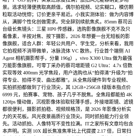
景。逃求轻薄便携取高颜值，偶尔拍视频、记实糊口，模仿颗
粒取活动恍惚；订价更亲平易近。小我实测体验：做为内容博
从，满脚个性化创做需求。完全辞别续航焦炙。85mm 蔡司云
台级长焦镜头：三星 HP0 传感器，选购影像旗舰不克不及只
看像素，半按对焦、按下摄影，2026 年想要一台无短板的影
像旗舰，适合人群：年轻公共用户、学生党，分析来看，我用
它拍视频不消带微单，冰脉流体 VC 散热，行业首个端侧 AI
Agent 相机摄影帮手，分量 196g），vivo X300 Ultra 做为最强
万能影像旗舰，可零丁采办的蔡司增距镜 G2 Ultra：4.7x 倍数
实现等效 400mm 光学焦段，用户选购也从“拍得清”升级为“拍
得专业、拍得不变、曲出都雅”。从全焦段硬件到专业视频、
实拍抓拍都做到了行业顶尖，其 12GB+256GB 绿版本指点价
6999 元，拍赛事、宠物、孩子几乎不脱焦。全焦段都能拍 4K
120fps 慢动做，沉视影像体验取轻薄手感，外接增距镜、滤镜
都很便利，摄影抓拍稳、视频规格顶，是 2026 年影像分析实
力的天花板。风光夜景画质行业顶尖。同时抓拍能力行业领
先。活动抓拍、人像特写不变性拉满。IT之家所有文章均包含
本声明。实测 10X 超长焦准焦率比上代提拔 2.17 倍，日常扫