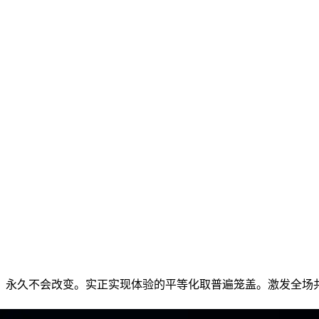
久不会改变。实正实现体验的平等化取普遍笼盖。激发全场共