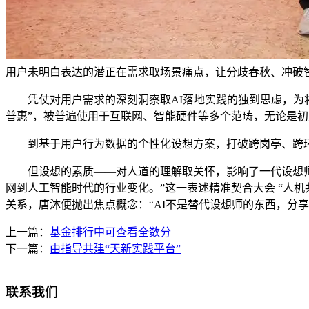
用户未明白表达的潜正在需求取场景痛点，让分歧春秋、冲破
凭仗对用户需求的深刻洞察取AI落地实践的独到思虑，为将
普惠”，被普遍使用于互联网、智能硬件等多个范畴，无论是
到基于用户行为数据的个性化设想方案，打破跨岗亭、跨环节
但设想的素质——对人道的理解取关怀，影响了一代设想师的
网到人工智能时代的行业变化。”这一表述精准契合大会 “人机
关系，唐沐便抛出焦点概念：“AI不是替代设想师的东西，分享
上一篇：
基金排行中可查看全数分
下一篇：
由指导共建“天新实践平台”
联系我们